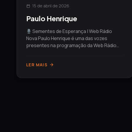
15 de abril de 2026
calendar_today
Paulo Henrique
Sementes de Esperança | Web Rádio
Nova Paulo Henrique é uma das vozes
presentes na programação da Web Rádio
Nova, levando...
LER MAIS
arrow_forward