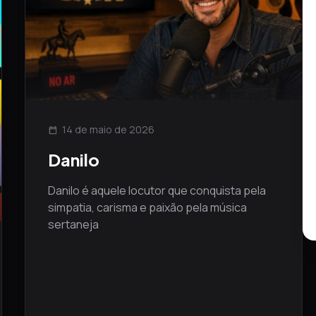
14 de maio de 2026
calendar_today
Danilo
Danilo é aquele locutor que conquista pela
simpatia, carisma e paixão pela música
sertaneja