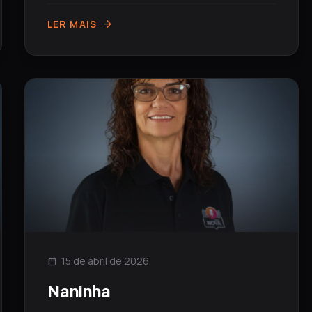
LER MAIS
arrow_forward
15 de abril de 2026
calendar_today
Naninha