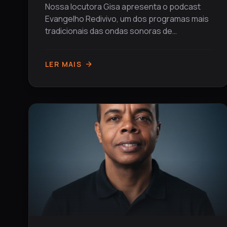
Nossa locutora Gisa apresenta o podcast
Evangelho Redivivo, um dos programas mais
tradicionais das ondas sonoras de
Vespasiano. O programa leva mensagens...
LER MAIS
arrow_forward