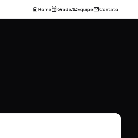
home
calendar_month
groups
mail
Home
Grade
Equipe
Contato