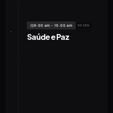
9:00 am - 10:00 am
60 MIN
schedule
Saúde e Paz