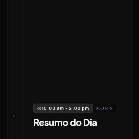
10:00 am - 2:00 pm
960 MIN
schedule
Resumo do Dia