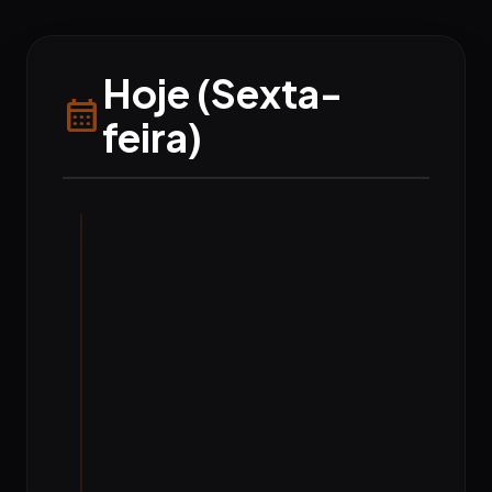
Hoje (Sexta-
calendar_month
feira)