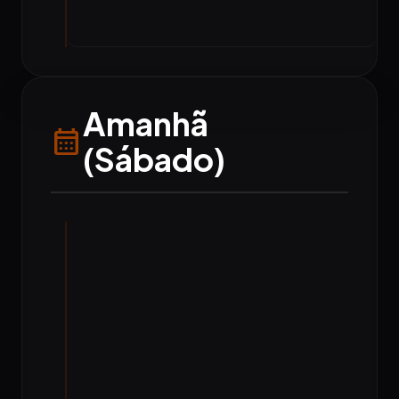
Amanhã
calendar_month
(Sábado)