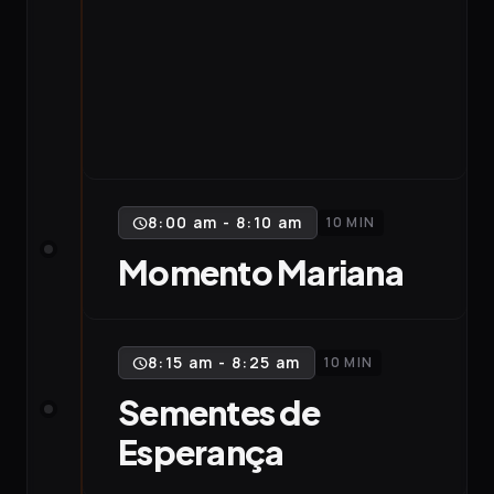
8:00 am - 8:10 am
10 MIN
schedule
Momento Mariana
8:15 am - 8:25 am
10 MIN
schedule
Sementes de
Esperança