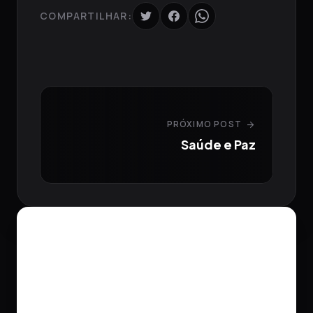
COMPARTILHAR:
PRÓXIMO POST
arrow_forward
Saúde e Paz