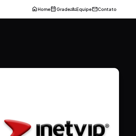
home
calendar_month
groups
mail
Home
Grade
Equipe
Contato