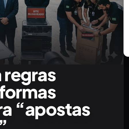
a regras
aformas
ira “apostas
”