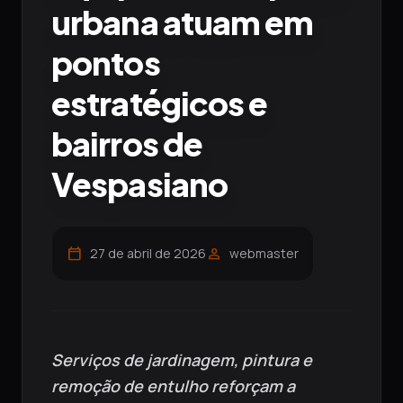
urbana atuam em
pontos
estratégicos e
bairros de
Vespasiano
calendar_today
person
27 de abril de 2026
webmaster
Serviços de jardinagem, pintura e
remoção de entulho reforçam a