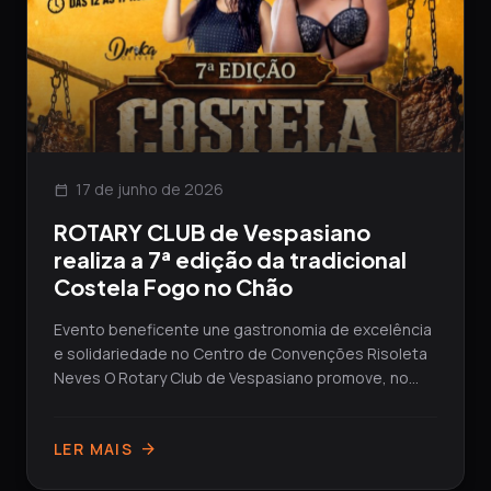
17 de junho de 2026
calendar_today
ROTARY CLUB de Vespasiano
realiza a 7ª edição da tradicional
Costela Fogo no Chão
Evento beneficente une gastronomia de excelência
e solidariedade no Centro de Convenções Risoleta
Neves O Rotary Club de Vespasiano promove, no
próximo...
LER MAIS
arrow_forward