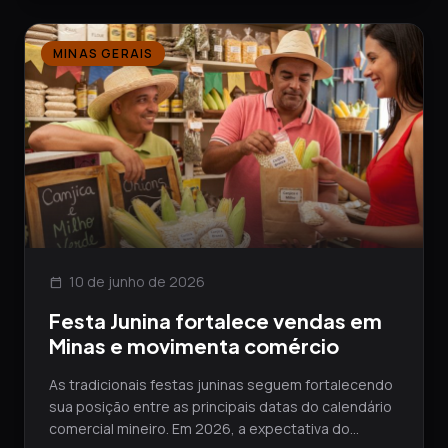
MINAS GERAIS
10 de junho de 2026
calendar_today
Festa Junina fortalece vendas em
Minas e movimenta comércio
As tradicionais festas juninas seguem fortalecendo
sua posição entre as principais datas do calendário
comercial mineiro. Em 2026, a expectativa do