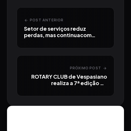
POST ANTERIOR
arrow_back
Setor de serviços reduz
perdas, mas continuacom
desempenho negativo no
estado
PRÓXIMO POST
arrow_forward
ROTARY CLUB de Vespasiano
realiza a 7ª edição da
tradicional Costela Fogo no
Chão