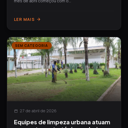
mês de abril começou com o...
LER MAIS
arrow_forward
SEM CATEGORIA
27 de abril de 2026
calendar_today
Equipes de limpeza urbana atuam